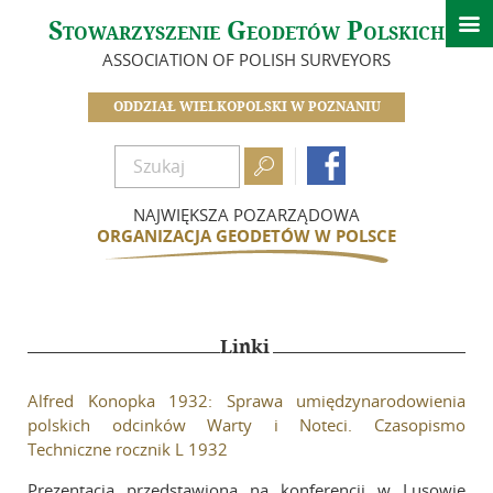

Stowarzyszenie Geodetów Polskich
Aktualności
ASSOCIATION OF POLISH SURVEYORS
O nas
ODDZIAŁ WIELKOPOLSKI W POZNANIU
Zarząd


Historia Oddziału
Dokumenty
NAJWIĘKSZA POZARZĄDOWA
ORGANIZACJA GEODETÓW W POLSCE
Zostań członkiem
Biogramy
In Memoriam
Linki
Szkolenia i konferencje
Konferencja Rozwój obszarów wiejskich (Szreniawa)
Alfred Konopka 1932: Sprawa umiędzynarodowienia
polskich odcinków Warty i Noteci. Czasopismo
Konferencja w Lusowie
Techniczne rocznik L 1932
Seminarium szkoleniowe w Kwiejcach
Prezentacja przedstawiona na konferencji w Lusowie