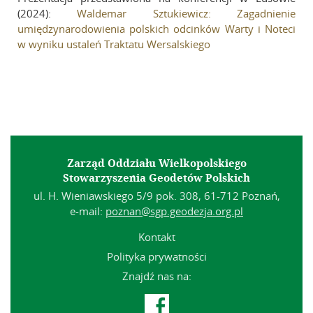
Szkolenia
(2024):
Waldemar Sztukiewicz: Zagadnienie
umiędzynarodowienia polskich odcinków Warty i Noteci
Kierunki prac
w wyniku ustaleń Traktatu Wersalskiego
Traktat wersalski – znaki graniczne
Umiędzynarodowienie rzek
…
Galeria
Wydarzenie 1
Zarząd Oddziału Wielkopolskiego
Stowarzyszenia Geodetów Polskich
Wydarzenie 2
ul. H. Wieniawskiego 5/9 pok. 308, 61-712 Poznań,
Wydarzenie 3
e-mail:
poznan@sgp.geodezja.org.pl
Linki
Kontakt
Polityka prywatności
Kontakt
Znajdź nas na:
